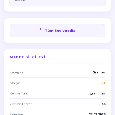
cumleler.
Tüm Englypedia
MADDE BILGILERI
Kategori
Gramer
Seviye
C1
Kelime Türü
grammar
Görüntülenme
58
Eklenme
22.03.2026