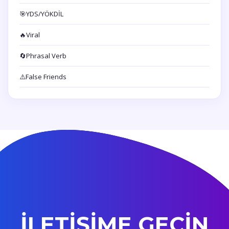
🎯
YDS/YÖKDİL
🔥
Viral
🔄
Phrasal Verb
⚠️
False Friends
İLETİŞİME GEÇİN