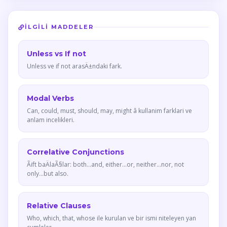
İLGILI MADDELER
Unless vs If not
Unless ve if not arasÄ±ndaki fark.
Modal Verbs
Can, could, must, should, may, might â kullanim farklari ve
anlam incelikleri.
Correlative Conjunctions
Ãift baÄlaÃ§lar: both...and, either...or, neither...nor, not
only...but also.
Relative Clauses
Who, which, that, whose ile kurulan ve bir ismi niteleyen yan