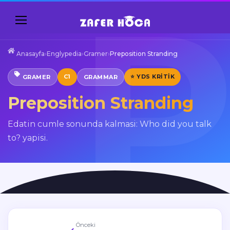
Anasayfa
›
Englypedia
›
Gramer
›
Preposition Stranding
C1
⭐ YDS KRITIK
GRAMER
GRAMMAR
Preposition Stranding
Edatin cumle sonunda kalmasi: Who did you talk
to? yapisi.
Önceki