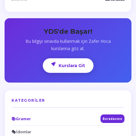
YDS'de Başar!
Bu bilgiyi sınavda kullanmak için Zafer Hoca
kurslarına göz at.
Kurslara Git
KATEGORILER
📚
Gramer
Buradasınız
🎭
İdiomlar