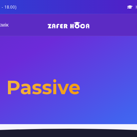
 - 18.00)
EMİK
 Passive