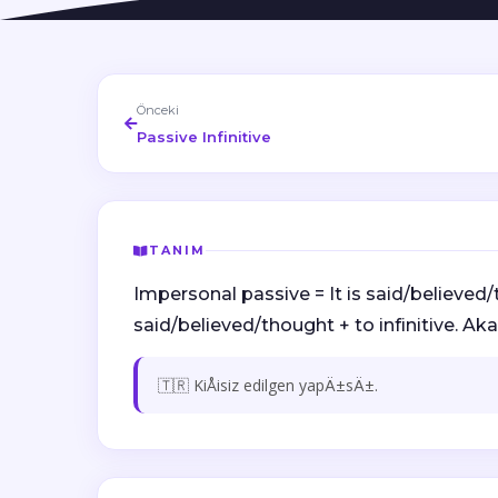
Önceki
Passive Infinitive
TANIM
Impersonal passive = It is said/believed/
said/believed/thought + to infinitive. 
🇹🇷 KiÅisiz edilgen yapÄ±sÄ±.