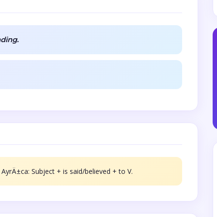
nding.
 AyrÄ±ca: Subject + is said/believed + to V.