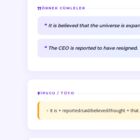
ÖRNEK CÜMLELER
It is believed that the universe is expa
The CEO is reported to have resigned.
İPUCU / TÜYO
⚡
It is + reported/said/believed/thought + that.