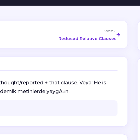
Sonraki
Reduced Relative Clauses
thought/reported + that clause. Veya: He is
Akademik metinlerde yaygÄ±n.