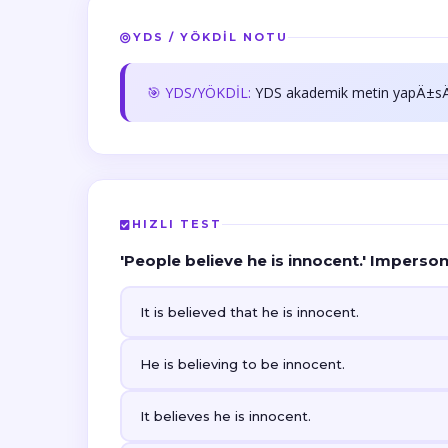
YDS / YÖKDİL NOTU
🎯 YDS/YÖKDİL:
YDS akademik metin yapÄ±s
HIZLI TEST
'People believe he is innocent.' Impersonal
It is believed that he is innocent.
He is believing to be innocent.
It believes he is innocent.