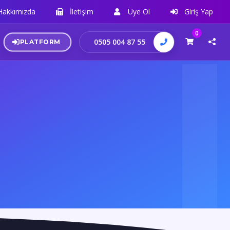
Hakkımızda
İletişim
Üye Ol
Giriş Yap
0
0505 004 87 55
PLATFORM