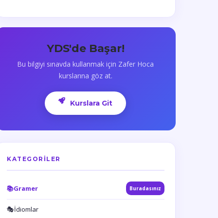
YDS'de Başar!
Bu bilgiyi sınavda kullanmak için Zafer Hoca
kurslarına göz at.
Kurslara Git
KATEGORILER
📚
Gramer
Buradasınız
🎭
İdiomlar