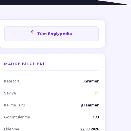
Tüm Englypedia
MADDE BILGILERI
Kategori
Gramer
Seviye
C1
Kelime Türü
grammar
Görüntülenme
173
Eklenme
22.03.2026