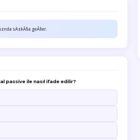
Ä±nda sÄ±kÃ§a geÃ§er.
 passive ile nasıl ifade edilir?