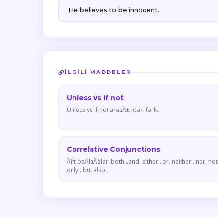
He believes to be innocent.
İLGILI MADDELER
Unless vs If not
Unless ve if not arasÄ±ndaki fark.
Correlative Conjunctions
Ãift baÄlaÃ§lar: both...and, either...or, neither...nor, not
only...but also.