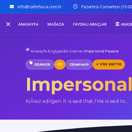
info@zaferhoca.com.tr
Pazartesi-Cumartesi (10.00
ANASAYFA
MAĞAZA
FAYDALI ARAÇLAR
AKAD
Anasayfa
›
Englypedia
›
Gramer
›
Impersonal Passive
C1
⭐ YDS KRITIK
GRAMER
GRAMMAR
Impersonal
KiÅisiz edilgen: It is said that / He is said to...