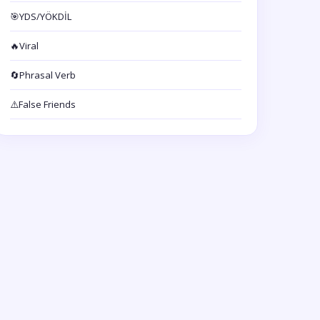
🎯
YDS/YÖKDİL
🔥
Viral
🔄
Phrasal Verb
⚠️
False Friends