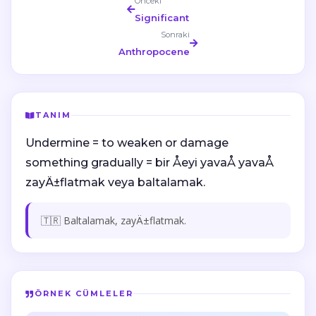
Önceki
Significant
Sonraki
Anthropocene
TANIM
Undermine = to weaken or damage
something gradually = bir Åeyi yavaÅ yavaÅ
zayÄ±flatmak veya baltalamak.
🇹🇷 Baltalamak, zayÄ±flatmak.
ÖRNEK CÜMLELER