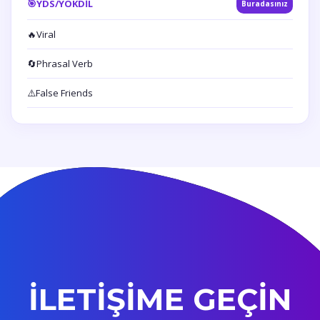
🎯
YDS/YÖKDİL
Buradasınız
🔥
Viral
🔄
Phrasal Verb
⚠️
False Friends
İLETİŞİME GEÇİN