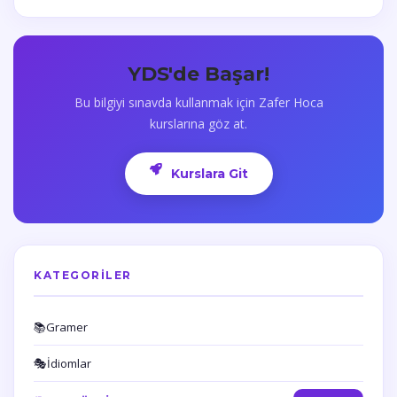
YDS'de Başar!
Bu bilgiyi sınavda kullanmak için Zafer Hoca
kurslarına göz at.
Kurslara Git
KATEGORILER
📚
Gramer
🎭
İdiomlar