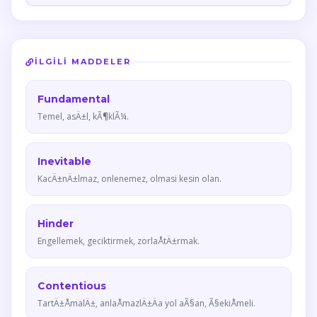
İLGILI MADDELER
Fundamental
Temel, asÄ±l, kÃ¶klÃ¼.
Inevitable
KacÄ±nÄ±lmaz, onlenemez, olmasi kesin olan.
Hinder
Engellemek, geciktirmek, zorlaÅtÄ±rmak.
Contentious
TartÄ±ÅmalÄ±, anlaÅmazlÄ±Äa yol aÃ§an, Ã§ekiÅmeli.