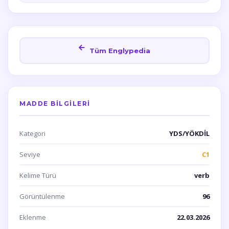
Tüm Englypedia
MADDE BILGILERI
Kategori
YDS/YÖKDİL
Seviye
C1
Kelime Türü
verb
Görüntülenme
96
Eklenme
22.03.2026