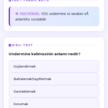
YDS / YÖKDİL NOTU
🎯 YDS/YÖKDİL:
YDS: undermine vs weaken eÅ
anlamlÄ± sorulabilir.
HIZLI TEST
Undermine kelimesinin anlamı nedir?
Güçlendirmek
Baltalamak/zayıflatmak
Desteklemek
Korumak