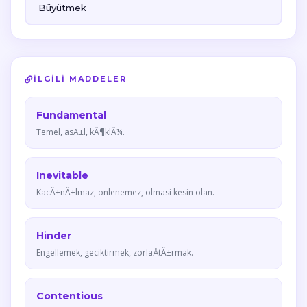
Büyütmek
İLGILI MADDELER
Fundamental
Temel, asÄ±l, kÃ¶klÃ¼.
Inevitable
KacÄ±nÄ±lmaz, onlenemez, olmasi kesin olan.
Hinder
Engellemek, geciktirmek, zorlaÅtÄ±rmak.
Contentious