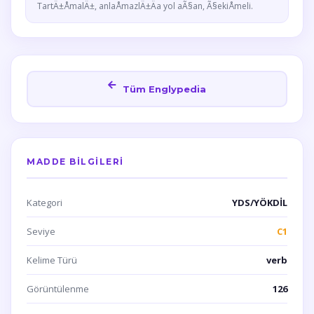
TartÄ±ÅmalÄ±, anlaÅmazlÄ±Äa yol aÃ§an, Ã§ekiÅmeli.
Tüm Englypedia
MADDE BILGILERI
Kategori
YDS/YÖKDİL
Seviye
C1
Kelime Türü
verb
Görüntülenme
126