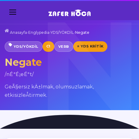
Anasayfa
›
Englypedia
›
YDS/YÖKDİL
›
Negate
C1
⭐ YDS KRITIK
YDS/YÖKDİL
VERB
Negate
/nÉªÉ¡eÉªt/
GeÃ§ersiz kÄ±lmak, olumsuzlamak,
etkisizleÅtirmek.