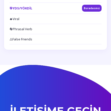
🎯
YDS/YÖKDİL
Buradasınız
🔥
Viral
🔄
Phrasal Verb
⚠️
False Friends
İLETİŞİME GEÇİN