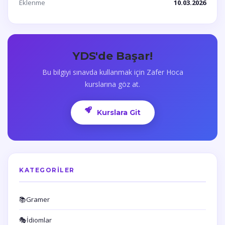
Eklenme
10.03.2026
YDS'de Başar!
Bu bilgiyi sınavda kullanmak için Zafer Hoca
kurslarına göz at.
Kurslara Git
KATEGORILER
📚
Gramer
🎭
İdiomlar