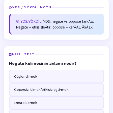
YDS / YÖKDİL NOTU
🎯 YDS/YÖKDİL:
YDS: negate vs oppose farkÄ±.
Negate = etkisizleÅtir, oppose = karÅÄ± Ã§Ä±k.
HIZLI TEST
Negate kelimesinin anlamı nedir?
Güçlendirmek
Geçersiz kılmak/etkisizleştirmek
Desteklemek