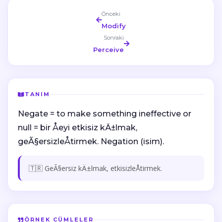
Önceki
Modify
Sonraki
Perceive
TANIM
Negate = to make something ineffective or
null = bir Åeyi etkisiz kÄ±lmak,
geÃ§ersizleÅtirmek. Negation (isim).
🇹🇷 GeÃ§ersiz kÄ±lmak, etkisizleÅtirmek.
ÖRNEK CÜMLELER