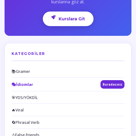
kurslarına göz at.
Kurslara Git
KATEGORILER
📚
Gramer
🎭
İdiomlar
Buradasınız
🎯
YDS/YÖKDİL
🔥
Viral
🔄
Phrasal Verb
⚠️
False Friends