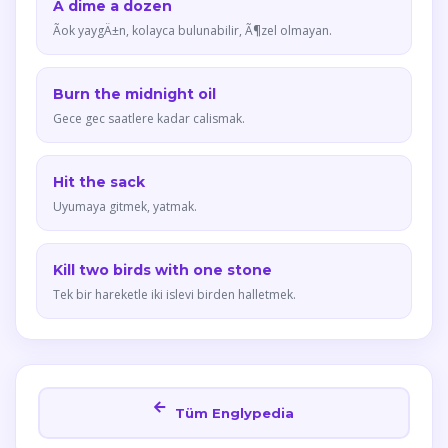
A dime a dozen
Ãok yaygÄ±n, kolayca bulunabilir, Ã¶zel olmayan.
Burn the midnight oil
Gece gec saatlere kadar calismak.
Hit the sack
Uyumaya gitmek, yatmak.
Kill two birds with one stone
Tek bir hareketle iki islevi birden halletmek.
Tüm Englypedia