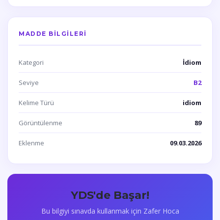
MADDE BILGILERI
Kategori
İdiom
Seviye
B2
Kelime Türü
idiom
Görüntülenme
89
Eklenme
09.03.2026
YDS'de Başar!
Bu bilgiyi sınavda kullanmak için Zafer Hoca