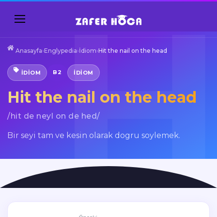
Anasayfa
›
Englypedia
›
İdiom
›
Hit the nail on the head
B2
İDIOM
IDIOM
Hit the nail on the head
/hit de neyl on de hed/
Bir seyi tam ve kesin olarak dogru soylemek.