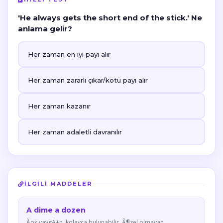
'He always gets the short end of the stick.' Ne
anlama gelir?
Her zaman en iyi payı alır
Her zaman zararlı çıkar/kötü payı alır
Her zaman kazanır
Her zaman adaletli davranılır
İLGILI MADDELER
A dime a dozen
Ãok yaygÄ±n, kolayca bulunabilir, Ã¶zel olmayan.