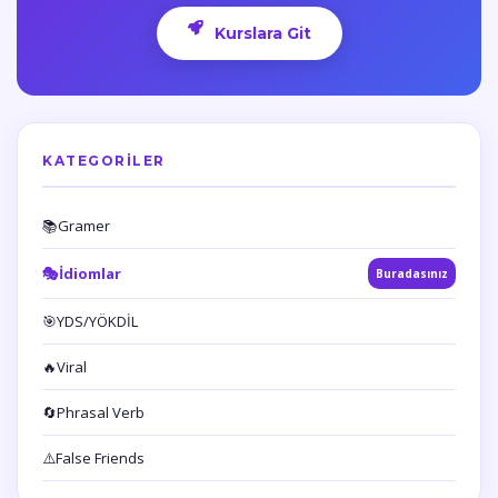
Kurslara Git
KATEGORILER
📚
Gramer
🎭
İdiomlar
Buradasınız
🎯
YDS/YÖKDİL
🔥
Viral
🔄
Phrasal Verb
⚠️
False Friends