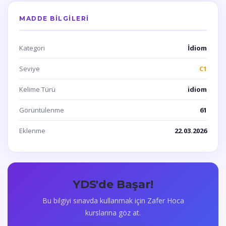
MADDE BILGILERI
Kategori
İdiom
Seviye
C1
Kelime Türü
idiom
Görüntülenme
61
Eklenme
22.03.2026
YDS'de Başar!
Bu bilgiyi sınavda kullanmak için Zafer Hoca
kurslarına göz at.