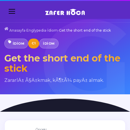
Anasayfa
›
Englypedia
›
İdiom
›
Get the short end of the stick
C1
İDIOM
IDIOM
Get the short end of the
stick
ZararlÄ± Ã§Ä±kmak, kÃ¶tÃ¼ payÄ± almak.
Önceki