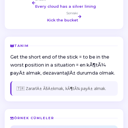
Every cloud has a silver lining
Sonraki
Kick the bucket
TANIM
Get the short end of the stick = to be in the
worst position in a situation = en kÃ¶tÃ¼
payÄ± almak, dezavantajlÄ± durumda olmak.
🇹🇷 ZararlÄ± Ã§Ä±kmak, kÃ¶tÃ¼ payÄ± almak.
ÖRNEK CÜMLELER