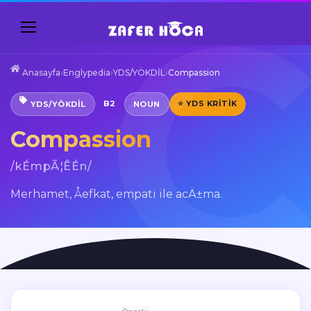
Anasayfa
›
Englypedia
›
YDS/YÖKDİL
›
Compassion
B2
⭐ YDS KRITIK
YDS/YÖKDİL
NOUN
Compassion
/kÉmpÃ¦ÊÉn/
Merhamet, Åefkat, empati ile acÄ±ma.