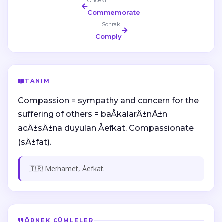
Önceki
Commemorate
Sonraki
Comply
TANIM
Compassion = sympathy and concern for the
suffering of others = baÅkalarÄ±nÄ±n
acÄ±sÄ±na duyulan Åefkat. Compassionate
(sÄ±fat).
🇹🇷 Merhamet, Åefkat.
ÖRNEK CÜMLELER