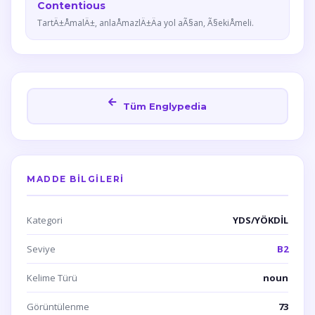
Contentious
TartÄ±ÅmalÄ±, anlaÅmazlÄ±Äa yol aÃ§an, Ã§ekiÅmeli.
Tüm Englypedia
MADDE BILGILERI
Kategori
YDS/YÖKDİL
Seviye
B2
Kelime Türü
noun
Görüntülenme
73