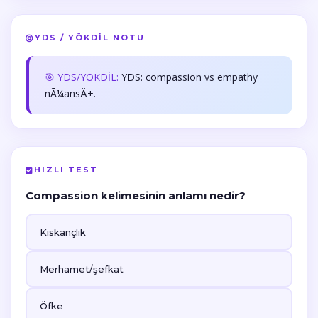
YDS / YÖKDİL NOTU
🎯 YDS/YÖKDİL:
YDS: compassion vs empathy
nÃ¼ansÄ±.
HIZLI TEST
Compassion kelimesinin anlamı nedir?
Kıskançlık
Merhamet/şefkat
Öfke