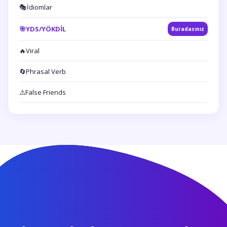
🎭
İdiomlar
🎯
YDS/YÖKDİL
Buradasınız
🔥
Viral
🔄
Phrasal Verb
⚠️
False Friends