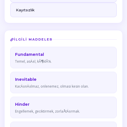
Kayıtsızlık
İLGILI MADDELER
Fundamental
Temel, asÄ±l, kÃ¶klÃ¼.
Inevitable
KacÄ±nÄ±lmaz, onlenemez, olmasi kesin olan.
Hinder
Engellemek, geciktirmek, zorlaÅtÄ±rmak.