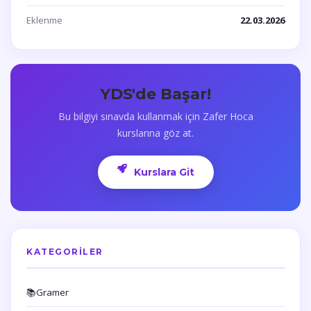
Eklenme
22.03.2026
YDS'de Başar!
Bu bilgiyi sınavda kullanmak için Zafer Hoca
kurslarına göz at.
Kurslara Git
KATEGORILER
📚
Gramer