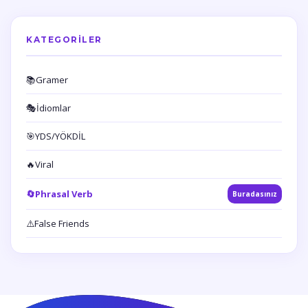
KATEGORILER
📚
Gramer
🎭
İdiomlar
🎯
YDS/YÖKDİL
🔥
Viral
🔄
Phrasal Verb
Buradasınız
⚠️
False Friends