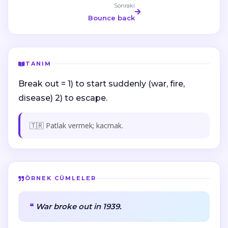
Sonraki
Bounce back
TANIM
Break out = 1) to start suddenly (war, fire,
disease) 2) to escape.
🇹🇷 Patlak vermek; kacmak.
ÖRNEK CÜMLELER
War broke out in 1939.