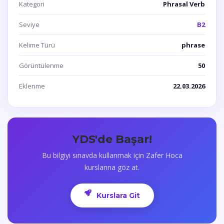
Kategori
Phrasal Verb
Seviye
B2
Kelime Türü
phrase
Görüntülenme
50
Eklenme
22.03.2026
YDS'de Başar!
Bu bilgiyi sınavda kullanmak için Zafer Hoca
kurslarına göz at.
Kurslara Git