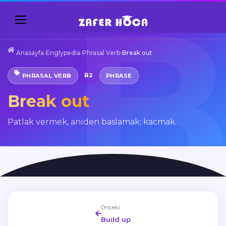
Anasayfa
›
Englypedia
›
Phrasal Verb
›
Break out
B2
PHRASAL VERB
PHRASE
Break out
Patlak vermek, aniden baslamak; kacmak.
Önceki
Build up