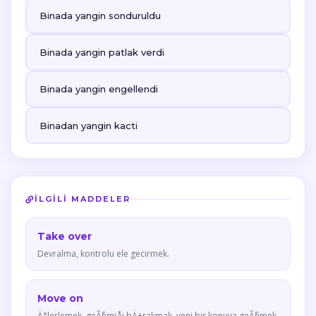
Binada yangin sonduruldu
Binada yangin patlak verdi
Binada yangin engellendi
Binadan yangin kacti
İLGILI MADDELER
Take over
Devralma, kontrolu ele gecirmek.
Move on
Ä°lerlemek, geÃ§miÅi bÄ±rakmak, yeni bir konuya geÃ§mek.