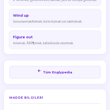
Wind up
Sonuclanmak/bitmek, birini kizmak icin takÄ±lmak.
Figure out
Anlamak, Ã§Ã¶zmek, kafasÄ±nda oturtmak.
Tüm Englypedia
MADDE BILGILERI