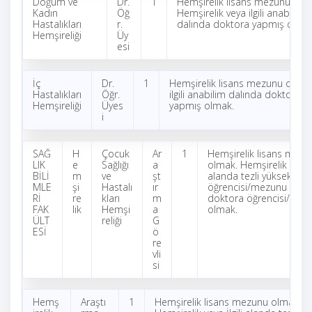
Doğum ve
Dr.
1
Hemşirelik lisans mezunu olm
Kadın
Öğ
Hemşirelik veya ilgili anabilim
Hastalıkları
r.
dalında doktora yapmış olma
Hemşireliği
Üy
esi
İç
Dr.
1
Hemşirelik lisans mezunu olmak
Hastalıkları
Öğr.
ilgili anabilim dalında doktora
Hemşireliği
Üyes
yapmış olmak.
i
SAĞ
H
Çocuk
Ar
1
Hemşirelik lisans mezu
LIK
e
Sağlığı
a
olmak. Hemşirelik veya İl
BİLİ
m
ve
şt
alanda tezli yüksek lisa
MLE
şi
Hastalı
ır
öğrencisi/mezunu veya
Rİ
re
kları
m
doktora öğrencisi/mez
FAK
lik
Hemşi
a
olmak.
ÜLT
reliği
G
ESİ
ö
re
vli
si
Hemş
Araştı
1
Hemşirelik lisans mezunu olmak.