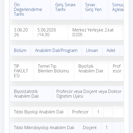
Ön
Giriş Sınavı
Sınav
Sonuç
Değerlendirme
Tarihi
Giriş Yeri
Açıklama Ta
Tarihi
3.06.20
5.06.2026
Merkez Yerleşke 2.kat
8.0
26
/14.30
D205
26
Bölüm
Anabilim Dalı/Program
Unvan
Adet
Açık
TIP
Temel Tıp
Biyofizik
Prof
1
FAKÜLT
Bilimleri Bölümü
Anabilim Dalı
esör
ESİ
Biyoistatistik
Profesör veya Doçent veya Doktor
1
Anabilim Dalı
Öğretim Üyesi
Tıbbi Biyoloji Anabilim Dalı
Profesör
1
Tıbbi Mikrobiyoloji Anabilim Dalı
Doçent
1