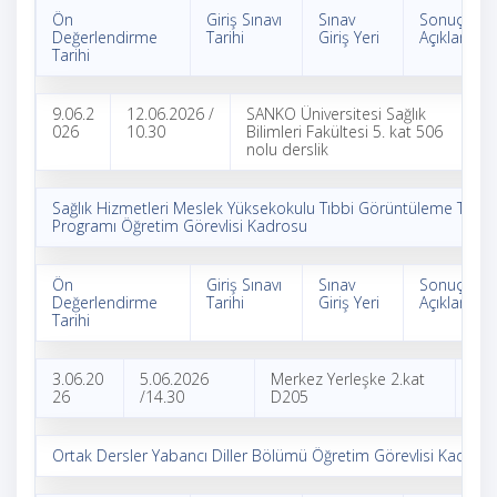
Ön
Giriş Sınavı
Sınav
Sonuç
Değerlendirme
Tarihi
Giriş Yeri
Açıklama Ta
Tarihi
9.06.2
12.06.2026 /
SANKO Üniversitesi Sağlık
16
026
10.30
Bilimleri Fakültesi 5. kat 506
20
nolu derslik
Sağlık Hizmetleri Meslek Yüksekokulu Tıbbi Görüntüleme Teknik
Programı Öğretim Görevlisi Kadrosu
Ön
Giriş Sınavı
Sınav
Sonuç
Değerlendirme
Tarihi
Giriş Yeri
Açıklama Ta
Tarihi
3.06.20
5.06.2026
Merkez Yerleşke 2.kat
8.0
26
/14.30
D205
26
Ortak Dersler Yabancı Diller Bölümü Öğretim Görevlisi Kadros