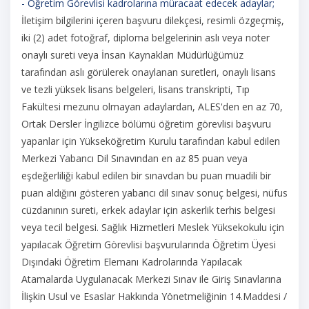
- Öğretim Görevlisi kadrolarına müracaat edecek adaylar;
İletişim bilgilerini içeren başvuru dilekçesi, resimli özgeçmiş,
iki (2) adet fotoğraf, diploma belgelerinin aslı veya noter
onaylı sureti veya İnsan Kaynakları Müdürlüğümüz
tarafından aslı görülerek onaylanan suretleri, onaylı lisans
ve tezli yüksek lisans belgeleri, lisans transkripti, Tıp
Fakültesi mezunu olmayan adaylardan, ALES'den en az 70,
Ortak Dersler İngilizce bölümü öğretim görevlisi başvuru
yapanlar için Yükseköğretim Kurulu tarafından kabul edilen
Merkezi Yabancı Dil Sınavından en az 85 puan veya
eşdeğerliliği kabul edilen bir sınavdan bu puan muadili bir
puan aldığını gösteren yabancı dil sınav sonuç belgesi, nüfus
cüzdanının sureti, erkek adaylar için askerlik terhis belgesi
veya tecil belgesi. Sağlık Hizmetleri Meslek Yüksekokulu için
yapılacak Öğretim Görevlisi başvurularında Öğretim Üyesi
Dışındaki Öğretim Elemanı Kadrolarında Yapılacak
Atamalarda Uygulanacak Merkezi Sınav ile Giriş Sınavlarına
İlişkin Usul ve Esaslar Hakkında Yönetmeliğinin 14.Maddesi /