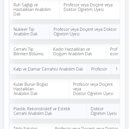
Ruh Sağlığı ve
Profesör veya Doçent veya
3
Hastalıkları Anabilim
Doktor Öğretim Üyesi
Dalı
Nükleer Tıp
Profesör veya Doçent veya Doktor
1
Anabilim Dalı
Öğretim Üyesi
Cerrahi Tıp
Kadın Hastalıkları ve
Prof
1
Bilimleri Bölümü
Doğum Anabilim Dalı
esör
Kalp ve Damar Cerrahisi Anabilim Dalı
Profesör
1
Kulak Burun Boğaz
Profesör veya Doçent
1
Hastalıkları
veya
Anabilim Dalı
Doktor Öğretim Üyesi
Plastik, Rekonstrüktif ve Estetik
Doktor
1
Cerrahi Anabilim Dalı
Öğretim Üyesi
Tıbbi Patoloji
Profesör veya Doçent veya Doktor
1