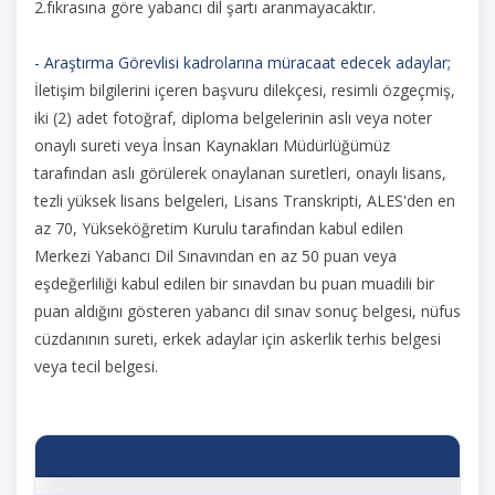
2.fıkrasına göre yabancı dil şartı aranmayacaktır.
- Araştırma Görevlisi kadrolarına müracaat edecek adaylar;
İletişim bilgilerini içeren başvuru dilekçesi, resimli özgeçmiş,
iki (2) adet fotoğraf, diploma belgelerinin aslı veya noter
onaylı sureti veya İnsan Kaynakları Müdürlüğümüz
tarafından aslı görülerek onaylanan suretleri, onaylı lisans,
tezli yüksek lisans belgeleri, Lisans Transkripti, ALES'den en
az 70, Yükseköğretim Kurulu tarafından kabul edilen
Merkezi Yabancı Dil Sınavından en az 50 puan veya
eşdeğerliliği kabul edilen bir sınavdan bu puan muadili bir
puan aldığını gösteren yabancı dil sınav sonuç belgesi, nüfus
cüzdanının sureti, erkek adaylar için askerlik terhis belgesi
veya tecil belgesi.
Sağlık Bilimleri Fakültesi Hemşirelik Bölümü Araştırma Görevlisi Ka