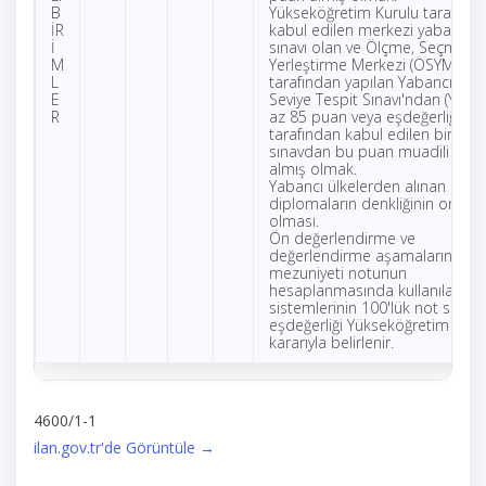
B
Yükseköğretim Kurulu tarafınd
İR
kabul edilen merkezi yabancı di
İ
sınavı olan ve Ölçme, Seçme ve
M
Yerleştirme Merkezi (ÖSYM)
L
tarafından yapılan Yabancı Dil Bi
E
Seviye Tespit Sınavı'ndan (YDS)
R
az 85 puan veya eşdeğerliği Ö
tarafından kabul edilen bir
sınavdan bu puan muadili bir 
almış olmak.
Yabancı ülkelerden alınan
diplomaların denkliğinin onayl
olması.
Ön değerlendirme ve
değerlendirme aşamalarında li
mezuniyeti notunun
hesaplanmasında kullanılacak 
sistemlerinin 100'lük not siste
eşdeğerliği Yükseköğretim Kuru
kararıyla belirlenir.
4600/1-1
ilan.gov.tr'de Görüntüle →