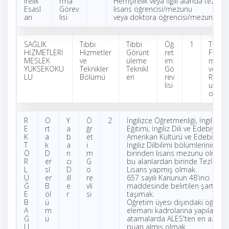
irelik
rma
Hemşirelik veya İlgili alanda tezli y
Esasl
Görev
lisans öğrencisi/mezunu
arı
lisi
veya doktora öğrencisi/mezunu ol
SAĞLIK
Tıbbi
Tıbbi
Öğ
1
Tıp
HİZMETLERİ
Hizmetler
Görünt
ret
Fakült
MESLEK
ve
üleme
im
mezu
YÜKSEKOKU
Teknikler
Teknikl
Gö
ve
LU
Bölümü
eri
rev
Radyol
lisi
uzman
olmak
R
O
Y
Ö
2
İngilizce Öğretmenliği, İngiliz Dili
E
rt
a
ğr
Eğitimi, İngiliz Dili ve Edebiyatı,
K
a
b
et
Amerikan Kültürü ve Edebiyatı,
T
k
a
i
İngiliz Dilbilimi bölümlerinin
Ö
D
n
m
birinden lisans mezunu olmak 
R
er
cı
G
bu alanlardan birinde Tezli Yük
L
sl
D
ö
Lisans yapmış olmak.
Ü
er
ill
re
657 sayılı Kanunun 48'inci
Ğ
B
e
vli
maddesinde belirtilen şartları
E
öl
r
si
taşımak.
B
ü
Öğretim üyesi dışındaki öğreti
A
m
elemanı kadrolarına yapılacak
Ğ
ü
atamalarda ALES'ten en az 70,
LI
puan almış olmak.