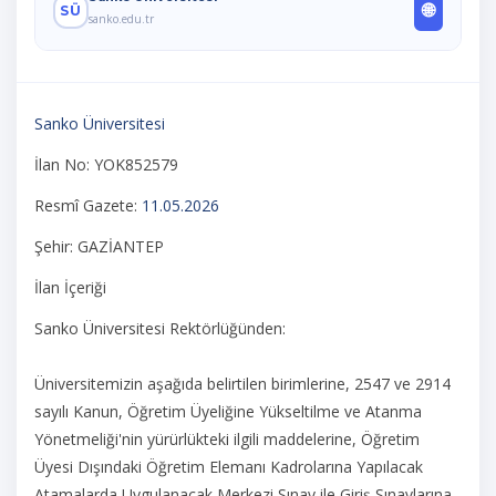
🌐
SÜ
sanko.edu.tr
Sanko Üniversitesi
İlan No: YOK852579
Resmî Gazete:
11.05.2026
Şehir: GAZİANTEP
İlan İçeriği
Sanko Üniversitesi Rektörlüğünden:
Üniversitemizin aşağıda belirtilen birimlerine, 2547 ve 2914
sayılı Kanun, Öğretim Üyeliğine Yükseltilme ve Atanma
Yönetmeliği'nin yürürlükteki ilgili maddelerine, Öğretim
Üyesi Dışındaki Öğretim Elemanı Kadrolarına Yapılacak
Atamalarda Uygulanacak Merkezi Sınav ile Giriş Sınavlarına