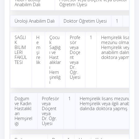
Anabilim Dalı
Öğretim Üyesi
Üroloji Anabilim Dalı
Doktor Öğretim Üyesi
1
SAĞLI
H
Çocu
Profe
1
Hemşirelik lisans
K
e
k
sör
mezunu olmak.
BİLİM
m
Sağlığ
veya
Hemşirelik veya ilgil
LERİ
şi
ı ve
Doçe
anabilim dalında
FAKÜL
re
Hast
nt
doktora yapmış ol
TESİ
lik
alıklar
veya
ı
Dr.
Hem
Öğr.
şireliğ
Üyesi
i
Doğum
Profesör
1
Hemşirelik lisans mezunu olm
ve Kadın
veya
Hemşirelik veya ilgili anabilim
Hastalıkl
Doçent
dalında doktora yapmış olma
arı
veya
Hemşirel
Dr. Öğr.
iği
Üyesi