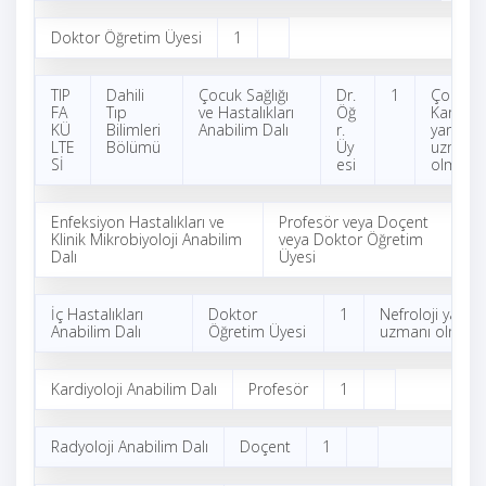
Doktor Öğretim Üyesi
1
TIP
Dahili
Çocuk Sağlığı
Dr.
1
Çocuk
FA
Tıp
ve Hastalıkları
Öğ
Kardiyol
KÜ
Bilimleri
Anabilim Dalı
r.
yan dal
LTE
Bölümü
Üy
uzmanı
Sİ
esi
olmak
Enfeksiyon Hastalıkları ve
Profesör veya Doçent
1
Klinik Mikrobiyoloji Anabilim
veya Doktor Öğretim
Dalı
Üyesi
İç Hastalıkları
Doktor
1
Nefroloji yan da
Anabilim Dalı
Öğretim Üyesi
uzmanı olmak
Kardiyoloji Anabilim Dalı
Profesör
1
Radyoloji Anabilim Dalı
Doçent
1