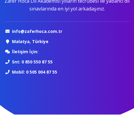
Zafer Hoca Dil Akademisi yılların tecrübesi ile yabancı dil
sınavlarında en iyi yol arkadaşınız.
info@zaferhoca.com.tr
Malatya, Türkiye
İletişim İçin:
Snt: 0 850 550 87 55
Mobil: 0 505 004 87 55