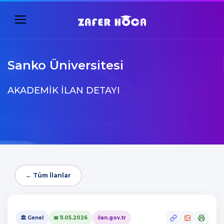
Sanko Üniversitesi
AKADEMIK İLAN DETAYI
← Tüm İlanlar
🏛️ Genel
📅 11.05.2026
ilan.gov.tr